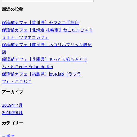
最近の投稿
保護猫カフェ【香川県】ヤマネコ手芸店
保護猫カフェ【北海道 札幌市】ねこたまご＋Ｃ
ａｆｅ・ツキネコカフェ
保護猫カフェ【岐阜県】ネコリパブリック岐阜
店
保護猫カフェ【兵庫県】まったり処もろどう
ふ・ねこcafe Salon de Kei
保護猫カフェ【福島県】love.lab（ラブラ
ブ）・ここねこ
アーカイブ
2019年7月
2019年6月
カテゴリー
三重県