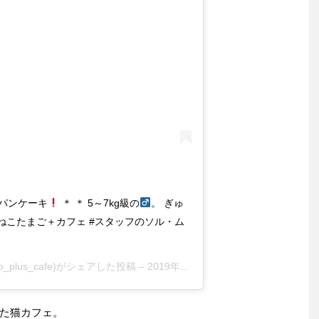
ごパンケーキ
＊ ＊ 5～7kg級の
。 ぎゅ
まご#ねこたまご＋カフェ #スタッフのソル・ム
go_plus_cafe)がシェアした投稿 –
2019年 6月月24日午後9時43分PDT
た猫カフェ。