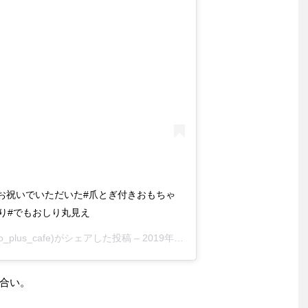
のお祝いでいただいた#爪とぎ付きおもちゃ
り#でもおしり丸見え
go_plus_cafe)がシェアした投稿 –
2019年 5月月7日午後10時50分PDT
合い。