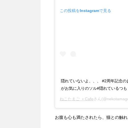
この投稿をInstagramで見る
隠れていないよ、、、 #2周年記念
がお気に入りのソル#隠れているつも
ねこたまご ＋Cafe
さん(@nekotama
お腹も心も満たされたら、猫との触れ